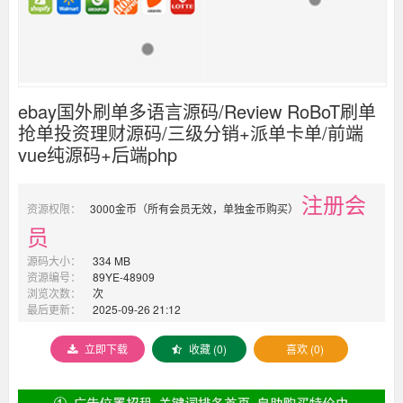
ebay国外刷单多语言源码/Review RoBoT刷单
抢单投资理财源码/三级分销+派单卡单/前端
vue纯源码+后端php
注册会
资源权限：
3000金币（所有会员无效，单独金币购买）
员
源码大小：
334 MB
资源编号：
89YE-48909
浏览次数：
次
最后更新：
2025-09-26 21:12
立即下载
收藏 (0)
喜欢 (0)