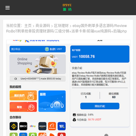
89YE
首页
游戏源码
网站源码
89YE
源
码
商业源码
破解软件
视频教程
更多
源
当前位置：
主页
>
商业源码
>
区块理财
> ebay国外刷单多语言源码/Review
RoBoT刷单抢单投资理财源码/三级分销+派单卡单/前端vue纯源码+后端php
登录
注册
登注不正常？
码