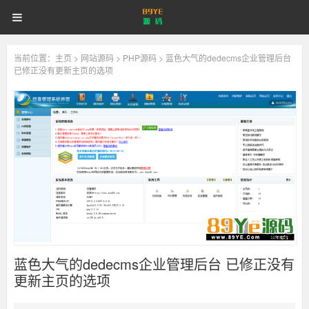
89YE
首页
游戏源码
网站源码
89YE
源
码
商业源码
破解软件
视频教程
更多
源
当前位置：
主页
>
网站源码
>
PHP源码
> 蓝色大气的dedecms企业管理后台
已修正没有更新主页的选项
登录
注册
登注不正常？
码
蓝色大气的dedecms企业管理后台 已修正没有
更新主页的选项