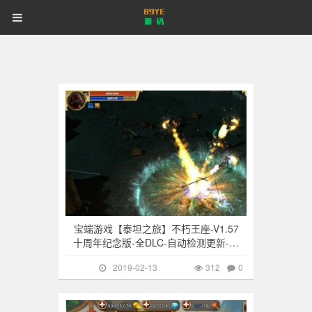
89YE
首页
游戏源码
网站源码
89YE
源
码
商业源码
破解软件
视频教程
更多
源
其他游戏
312
登录
注册
登注不正常？
码
宝端游戏【泰坦之旅】不朽王座-V1.57
十周年纪念版-全DLC-自动检测更新-一
键
2019-02-13
312
0
其他游戏
315