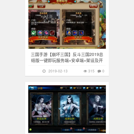
三国手游【崩坏三国】反斗三国2019总
结版一键即玩服务端+安卓端+架设及开
2019-02-13
315
0
其他游戏
217