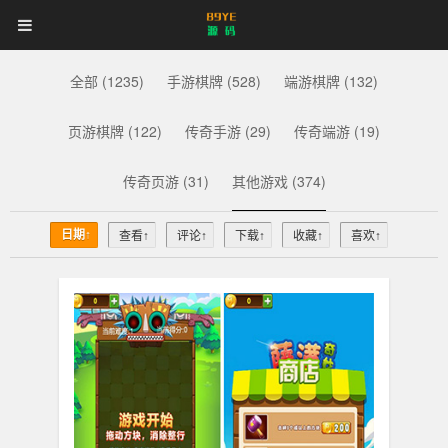
89YE
首页
游戏源码
网站源码
89YE
源
码
商业源码
破解软件
视频教程
更多
全部 (1235)
手游棋牌 (528)
端游棋牌 (132)
源
登录
注册
登注不正常？
页游棋牌 (122)
传奇手游 (29)
传奇端游 (19)
码
传奇页游 (31)
其他游戏 (374)
日期↑
查看↑
评论↑
下载↑
收藏↑
喜欢↑