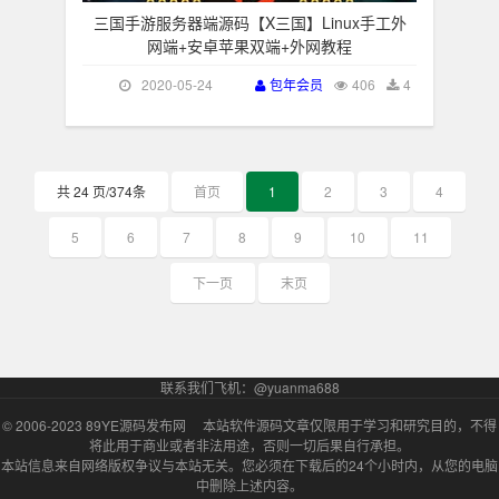
三国手游服务器端源码【X三国】Linux手工外
网端+安卓苹果双端+外网教程
2020-05-24
包年会员
406
4
共 24 页/374条
首页
1
2
3
4
5
6
7
8
9
10
11
下一页
末页
联系我们飞机：@yuanma688
© 2006-2023
89YE源码发布网
本站软件源码文章仅限用于学习和研究目的，不得
将此用于商业或者非法用途，否则一切后果自行承担。
本站信息来自网络版权争议与本站无关。您必须在下载后的24个小时内，从您的电脑
中删除上述内容。